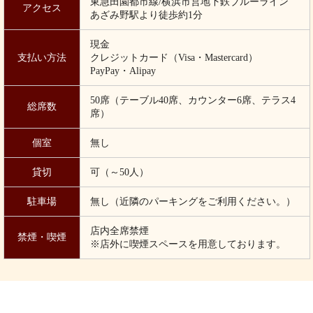
東急田園都市線/横浜市営地下鉄ブルーライン
アクセス
あざみ野駅より徒歩約1分
現金
支払い方法
クレジットカード（Visa・Mastercard）
PayPay・Alipay
50席（テーブル40席、カウンター6席、テラス4
総席数
席）
個室
無し
貸切
可（～50人）
駐車場
無し（近隣のパーキングをご利用ください。）
店内全席禁煙
禁煙・喫煙
※店外に喫煙スペースを用意しております。