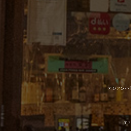
アジアン小
〒2